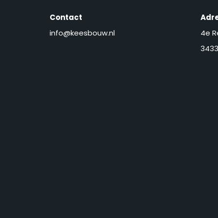
Contact
Adr
info@keesbouw.nl
4e R
3433