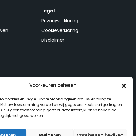
Legal
Privacyverklaring
wen
Cookieverklaring
Disclaimer
Voorkeuren beheren
 per
ken cookies en vergelijkbare technologieën om uw ervaring te
. Met uw toestemming verwerken wij gegevens zoals surfgedrag en
. Als u geen toestemming geeft of deze intrekt, kunnen bepaalde
gelijk niet goed werken.
epteren
Weigeren
Voorkeuren bekijken