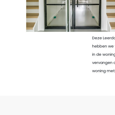
Deze Leerd
hebben we v
in de wonin
vervangen d
woning met v