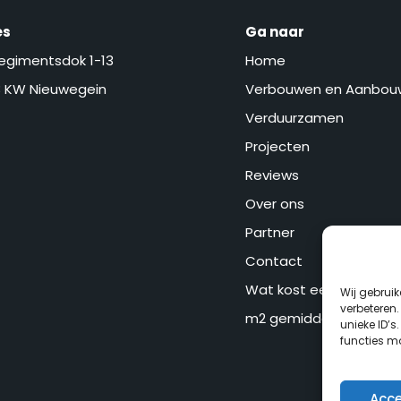
es
Ga naar
egimentsdok 1-13
Home
 KW Nieuwegein
Verbouwen en Aanbou
Verduurzamen
Projecten
Reviews
Over ons
Partner
Contact
Wat kost een aanbouw
Wij gebrui
verbeteren
m2 gemiddeld?
unieke ID’s
functies mo
Acc