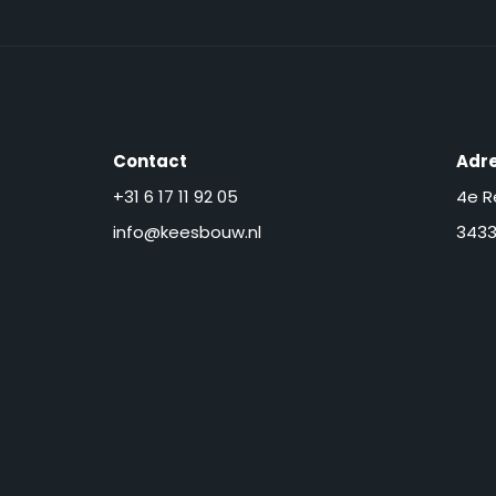
Contact
Adr
+31 6 17 11 92 05
4e R
info@keesbouw.nl
3433