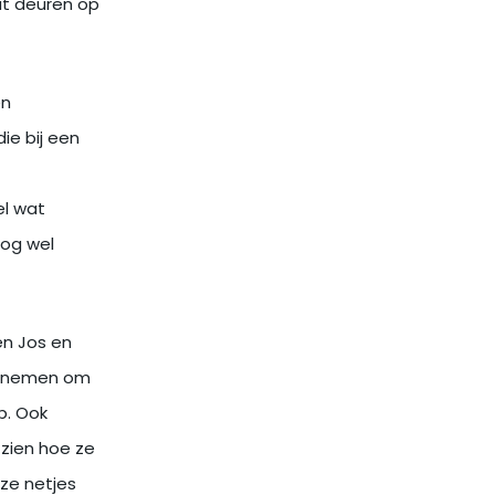
at deuren op
en
ie bij een
el wat
nog wel
en Jos en
e nemen om
p. Ook
 zien hoe ze
ze netjes