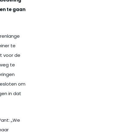
ededeling
gen te gaan
arenlange
iner te
et voor de
 weg te
eringen
 besloten om
gen in dat
ant: ,,We
naar