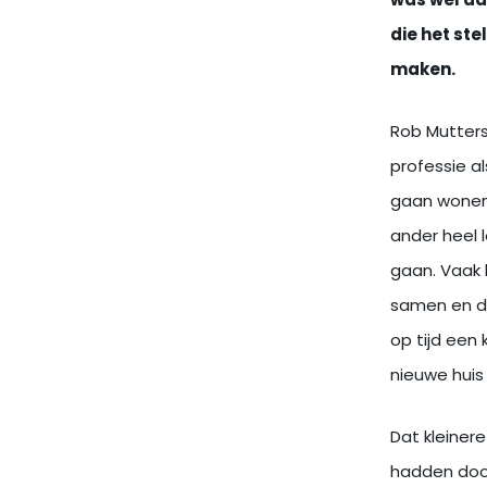
was wel aa
die het st
maken.
Rob Mutters 
professie al
gaan wonen.
ander heel l
gaan. Vaak b
samen en de
op tijd een
nieuwe huis 
Dat kleiner
hadden door