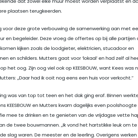
ekende dat zowel elke muur moest worden verplaatst en d
re plaatsen terugkeerden.
ng voor deze grote verbouwing de samenwerking aan met e
 en begeleider. Deze vroeg de offertes op bij alle partijen d
komen kijken zoals de loodgieter, elektricien, stucadoor en
n en schilders. Mutters gaat voor ‘lokaal’ en had zelf al he
op het oog. Zijn oog viel ook op KEESBOUW, want Kees was 
utters: ,,Daar had ik ooit nog eens een huis voor verkocht.’’
ng was van top tot teen en het dak ging eraf. Binnen werkt
s KEESBOUW en Mutters kwam dagelijks even poolshoogt
fie mee te drinken en te genieten van de vrijdagse vette ha
van de twee bouwmannen. ,,Ik vond het hartstikke leuk om te
e slag waren. De meester en de leerling. Overigens werken 