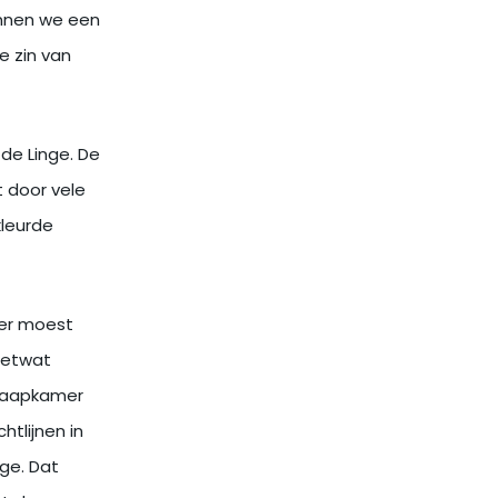
unnen we een
e zin van
de Linge. De
lt door vele
leurde
 er moest
ietwat
slaapkamer
tlijnen in
nge. Dat