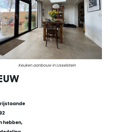
Keuken aanbouw in IJsselstein
IEUW
vrijstaande
92
n hebben,