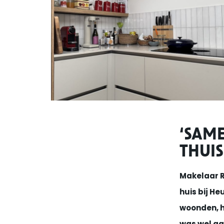
‘SAME
THUIS
Makelaar R
huis bij He
woonden, h