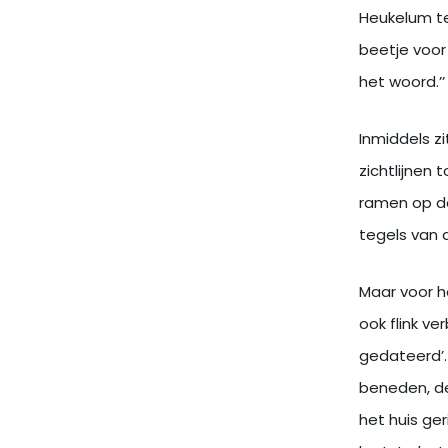
Heukelum te
beetje voor
het woord.’’
Inmiddels z
zichtlijnen 
ramen op de
tegels van 
Maar voor h
ook flink v
gedateerd’.
beneden, de
het huis ger