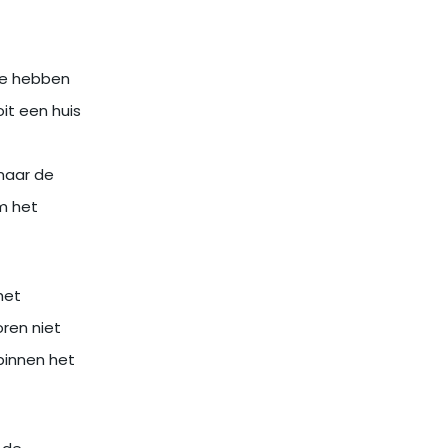
 te hebben
it een huis
maar de
m het
het
ren niet
binnen het