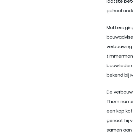
laatste bet
geheel ande
Mutters gi
bouwadviseur
verbouwing 
timmermanne
bouwlieden 
bekend bij M
De verbouwi
Thom namen
een kop kof
genoot hij 
samen aan d