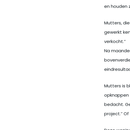
en houden z
Mutters, di
gewerkt ken
verkocht.’’
Na maanden 
bovenverdie
eindresultaa
Mutters is b
opknappen v
bedacht. Ge
project.’’ O