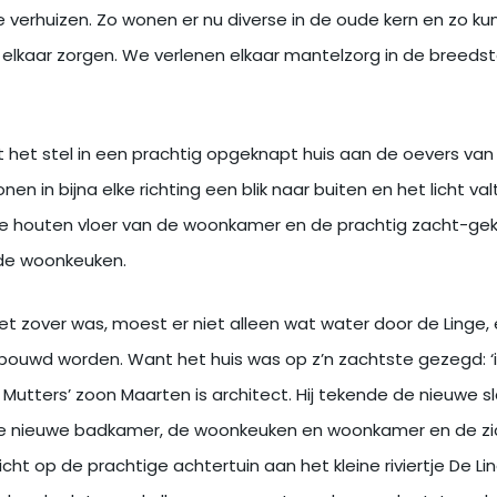
 verhuizen. Zo wonen er nu diverse in de oude kern en zo k
 elkaar zorgen. We verlenen elkaar mantelzorg in de breedst
it het stel in een prachtig opgeknapt huis aan de oevers van 
tonen in bijna elke richting een blik naar buiten en het licht va
 houten vloer van de woonkamer en de prachtig zacht-gek
de woonkeuken.
et zover was, moest er niet alleen wat water door de Linge,
erbouwd worden. Want het huis was op z’n zachtste gezegd: ‘
 Mutters’ zoon Maarten is architect. Hij tekende de nieuwe 
 nieuwe badkamer, de woonkeuken en woonkamer en de zich
icht op de prachtige achtertuin aan het kleine riviertje De Li