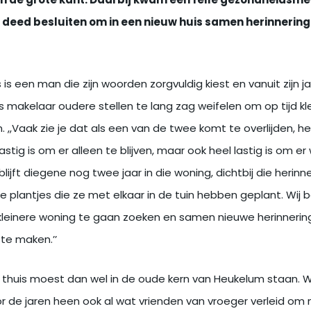
n de grote kant. Daarbij kwam een felle gezondheidsm
el deed besluiten om in een nieuw huis samen herinnerin
is een man die zijn woorden zorgvuldig kiest en vanuit zijn j
s makelaar oudere stellen te lang zag weifelen om op tijd kle
 ,,Vaak zie je dat als een van de twee komt te overlijden, h
astig is om er alleen te blijven, maar ook heel lastig is om er
lijft diegene nog twee jaar in die woning, dichtbij die herinn
 plantjes die ze met elkaar in de tuin hebben geplant. Wij
 kleinere woning te gaan zoeken en samen nieuwe herinnerin
te maken.’’
e thuis moest dan wel in de oude kern van Heukelum staan. W
 de jaren heen ook al wat vrienden van vroeger verleid om 