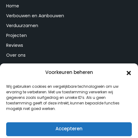
Home
Verbouwen en Aanbouwen
Verduurzamen
Projecten
Reviews
Over ons
Partner
Voorkeuren beheren
Contact
Wat kost een aanbouw per m2 gemiddeld?
Wij gebruiken cookies en vergelijkbare technologieën om uw
ervaring te verbeteren. Met uw toestemming verwerken wij
gegevens zoals surfgedrag en unieke ID’s. Als u geen
Legal
toestemming geeft of deze intrekt, kunnen bepaalde functies
mogelijk niet goed werken.
Privacyverklaring
Cookieverklaring
Accepteren
Disclaimer