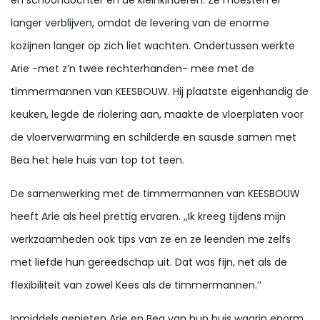
en schoondochter en de kleinkinderen. Ze moesten er
langer verblijven, omdat de levering van de enorme
kozijnen langer op zich liet wachten. Ondertussen werkte
Arie -met z’n twee rechterhanden- mee met de
timmermannen van KEESBOUW. Hij plaatste eigenhandig de
keuken, legde de riolering aan, maakte de vloerplaten voor
de vloerverwarming en schilderde en sausde samen met
Bea het hele huis van top tot teen.
De samenwerking met de timmermannen van KEESBOUW
heeft Arie als heel prettig ervaren. ,,Ik kreeg tijdens mijn
werkzaamheden ook tips van ze en ze leenden me zelfs
met liefde hun gereedschap uit. Dat was fijn, net als de
flexibiliteit van zowel Kees als de timmermannen.’’
Inmiddels genieten Arie en Bea van hun huis waarin enorm